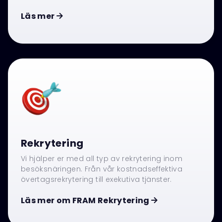
Läs mer

Rekrytering
Vi hjälper er med all typ av rekrytering inom
besöksnäringen. Från vår kostnadseffektiva
övertagsrekrytering till exekutiva tjänster.
Läs mer om FRAM Rekrytering
