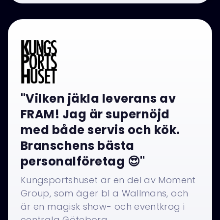
"Vilken jäkla leverans av
FRAM! Jag är supernöjd
med både servis och kök.
Branschens bästa
personalföretag 😍"
Kungsportshuset är en del av Moment
Group, som äger bl a Wallmans, och
är en magisk show- och eventkrog i
centrala Göteborg.