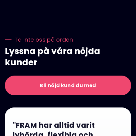
Ta inte oss på orden
Lyssna på våra nöjda
kunder
Bli nöjd kund du med
"FRAM har alltid varit
lyhörda, flexibla och