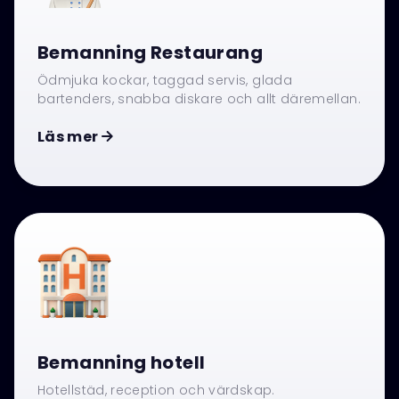
Bemanning Restaurang
Ödmjuka kockar, taggad servis, glada
bartenders, snabba diskare och allt däremellan.
Läs mer

Bemanning hotell
Hotellstäd, reception och värdskap.